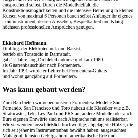
entsprechend selbst. Durch die Modellvielfalt, die
Konstruktionsmöglichkeiten und die intensive Betreuung in kleinen
Kursen von maximal 6 Personen bauen selbst Anfänger ihr eigenes
Trauminstrument, dessen Aussehen, Bespielbarkeit und Klang
höchsten professionellen Ansprüchen genügen.
Ekkehard Hoffmann,
Dipl.Ing. der Elektrotechnik und Bassist,
betrieb ein Tonstudio in Darmstadt,
gab 12 Jahre lang Drehleierbaukurse und kam 1989
als Gitarrenbauschüler nach Formentera.
Im Jahr 1991 wurde er Lehrer bei Formentera-Guitars
und wohnt ganzjährig auf Formentera.
Was kann gebaut werden?
Zum Bau bieten wir neben unseren Formentera-Modelle San
Fernando, San Francisco und Toro nahezu alle Klassiker wie z.B.
Stratocaster, Tele, Les Paul und PRS an; andere Modelle oder auch
Eure eigenen Entwürfe sind nach Absprache mit uns realisierbar.
Wir verwenden ausschließlich hochwertige, abgelagerte Hölzer, die
sich seit jeher im Instrumentenbau bewährt haben: ausgesuchtes
Mahagoni, feinsten Gebirgsahorn, amerikanische Erle und