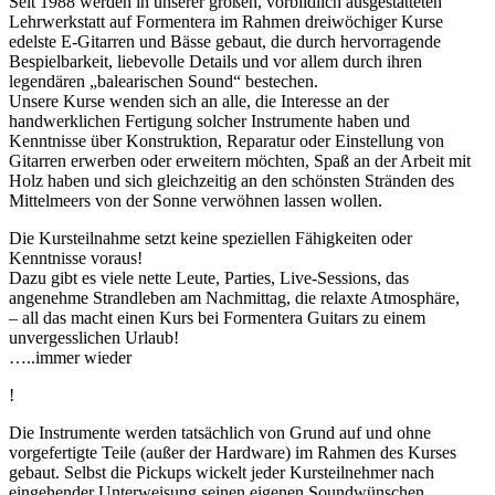
Seit 1988 werden in unserer großen, vorbildlich ausgestatteten
Lehrwerkstatt auf Formentera im Rahmen dreiwöchiger Kurse
edelste E-Gitarren und Bässe gebaut, die durch hervorragende
Bespielbarkeit, liebevolle Details und vor allem durch ihren
legendären „balearischen Sound“ bestechen.
Unsere Kurse wenden sich an alle, die Interesse an der
handwerklichen Fertigung solcher Instrumente haben und
Kenntnisse über Konstruktion, Reparatur oder Einstellung von
Gitarren erwerben oder erweitern möchten, Spaß an der Arbeit mit
Holz haben und sich gleichzeitig an den schönsten Stränden des
Mittelmeers von der Sonne verwöhnen lassen wollen.
Die Kursteilnahme setzt keine speziellen Fähigkeiten oder
Kenntnisse voraus!
Dazu gibt es viele nette Leute, Parties, Live-Sessions, das
angenehme Strandleben am Nachmittag, die relaxte Atmosphäre,
– all das macht einen Kurs bei Formentera Guitars zu einem
unvergesslichen Urlaub!
…..immer wieder
!
Die Instrumente werden tatsächlich von Grund auf und ohne
vorgefertigte Teile (außer der Hardware) im Rahmen des Kurses
gebaut. Selbst die Pickups wickelt jeder Kursteilnehmer nach
eingehender Unterweisung seinen eigenen Soundwünschen