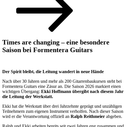
zum
Inhalt
scrollen
Times are changing – eine besondere
Saison bei Formentera Guitars
Der Spirit bleibt, die Leitung wandert in neue Hände
Nach über 30 Jahren und mehr als 200 Gitarrenbaukursen steht bei
Formentera Guitars eine Zäsur an. Die Saison 2026 markiert einen
wichtigen Übergang:
Ekki Hoffmann übergibt nach diesem Jahr
die Leitung der Werkstatt.
Ekki hat die Werkstatt über drei Jahrzehnte geprägt und unzähligen
Teilnehmern zum eigenen Instrument verholfen. Nach dieser Saison
wird er die Verantwortung offiziell an
Ralph Reithmeier
abgeben.
Ralph und Ekki arbeiten bereits seit zwei Jahren eng zusammen und