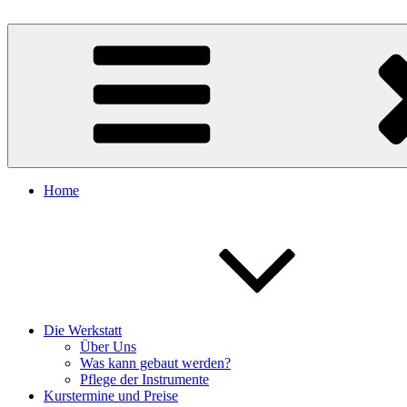
Zum
Inhalt
Formentera Guitars
Bau dir dein eigenes Trauminstrument
springen
Home
Die Werkstatt
Über Uns
Was kann gebaut werden?
Pflege der Instrumente
Kurstermine und Preise