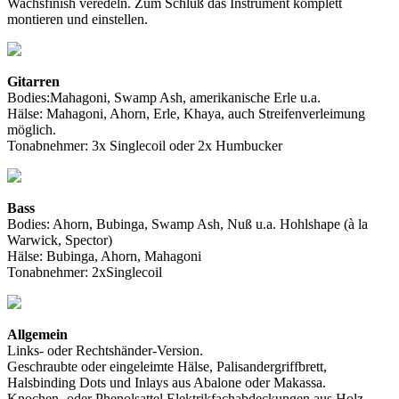
Wachsfinish veredeln. Zum Schluß das Instrument komplett
montieren und einstellen.
Gitarren
Bodies:Mahagoni, Swamp Ash, amerikanische Erle u.a.
Hälse: Mahagoni, Ahorn, Erle, Khaya, auch Streifenverleimung
möglich.
Tonabnehmer: 3x Singlecoil oder 2x Humbucker
Bass
Bodies: Ahorn, Bubinga, Swamp Ash, Nuß u.a. Hohlshape (à la
Warwick, Spector)
Hälse: Bubinga, Ahorn, Mahagoni
Tonabnehmer: 2xSinglecoil
Allgemein
Links- oder Rechtshänder-Version.
Geschraubte oder eingeleimte Hälse, Palisandergriffbrett,
Halsbinding Dots und Inlays aus Abalone oder Makassa.
Knochen- oder Phenolsattel Elektrikfachabdeckungen aus Holz