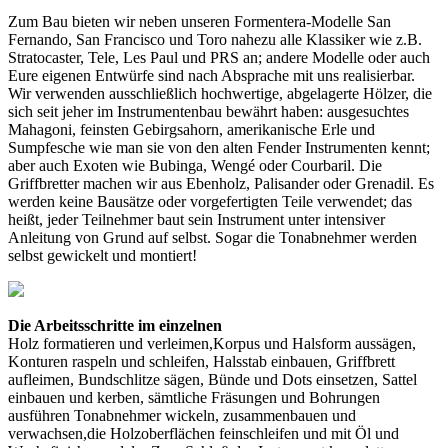
Zum Bau bieten wir neben unseren Formentera-Modelle San
Fernando, San Francisco und Toro nahezu alle Klassiker wie z.B.
Stratocaster, Tele, Les Paul und PRS an; andere Modelle oder auch
Eure eigenen Entwürfe sind nach Absprache mit uns realisierbar.
Wir verwenden ausschließlich hochwertige, abgelagerte Hölzer, die
sich seit jeher im Instrumentenbau bewährt haben: ausgesuchtes
Mahagoni, feinsten Gebirgsahorn, amerikanische Erle und
Sumpfesche wie man sie von den alten Fender Instrumenten kennt;
aber auch Exoten wie Bubinga, Wengé oder Courbaril. Die
Griffbretter machen wir aus Ebenholz, Palisander oder Grenadil. Es
werden keine Bausätze oder vorgefertigten Teile verwendet; das
heißt, jeder Teilnehmer baut sein Instrument unter intensiver
Anleitung von Grund auf selbst. Sogar die Tonabnehmer werden
selbst gewickelt und montiert!
Die Arbeitsschritte im einzelnen
Holz formatieren und verleimen,Korpus und Halsform aussägen,
Konturen raspeln und schleifen, Halsstab einbauen, Griffbrett
aufleimen, Bundschlitze sägen, Bünde und Dots einsetzen, Sattel
einbauen und kerben, sämtliche Fräsungen und Bohrungen
ausführen Tonabnehmer wickeln, zusammenbauen und
verwachsen,die Holzoberflächen feinschleifen und mit Öl und