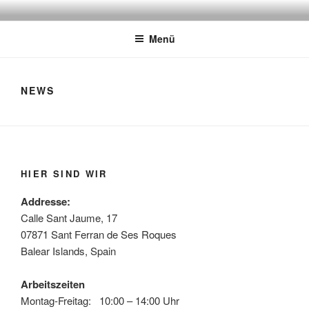
Zum
FORMENTERA GUITARS
Bau dir dein eigenes Trauminstrument
Inhalt
Menü
springen
NEWS
HIER SIND WIR
Addresse:
Calle Sant Jaume, 17
07871 Sant Ferran de Ses Roques
Balear Islands, Spain
Arbeitszeiten
Montag-Freitag: 10:00 – 14:00 Uhr