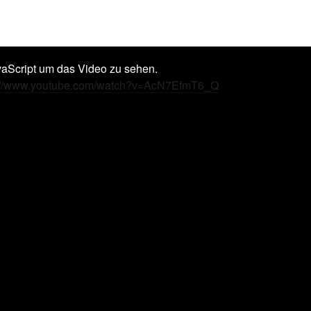
vaScript um das Video zu sehen.
s://www.youtube.com/watch?v=AcN7EfmT6_Q