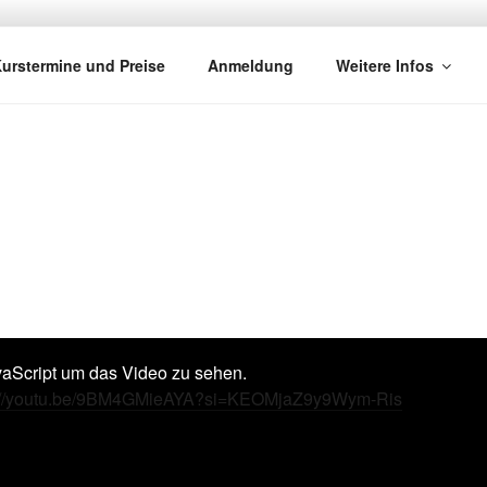
RA GUITARS
rument
urstermine und Preise
Anmeldung
Weitere Infos
vaScript um das Video zu sehen.
s://youtu.be/9BM4GMieAYA?si=KEOMjaZ9y9Wym-Ris