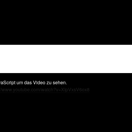
vaScript um das Video zu sehen.
://www.youtube.com/watch?v=XIpVxsV6ox8