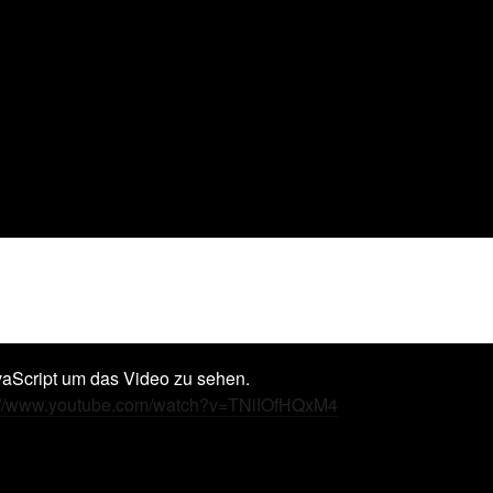
vaScript um das Video zu sehen.
://www.youtube.com/watch?v=TNiIOfHQxM4