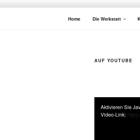
Zum
Inhalt
FORMENTE
springen
Bau dir dein eigenes Trauminst
Home
Die Werkstatt
K
AUF YOUTUBE
Aktivieren Sie Ja
Video-Link:
http