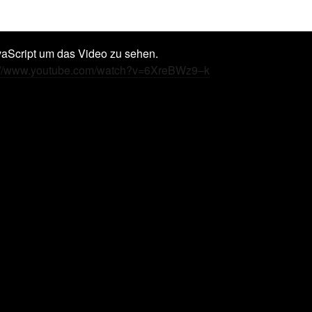
vaScript um das Video zu sehen.
://www.youtube.com/watch?v=6XreBWz9–k